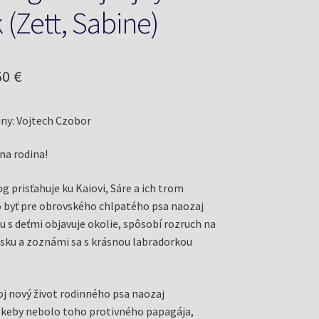
 (Zett, Sabine)
odná
Aktuálna
50
€
a
cena
ny: Vojtech Czobor
a:
je:
9 €.
10,50 €.
na rodina!
g prisťahuje ku Kaiovi, Sáre a ich trom
 byť pre obrovského chlpatého psa naozaj
u s deťmi objavuje okolie, spôsobí rozruch na
sku a zoznámi sa s krásnou labradorkou
voj nový život rodinného psa naozaj
 keby nebolo toho protivného papagája,