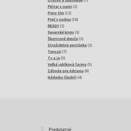
Otázky a odpovede
7
2
produktov
Pátraj s nami
2
12
produkty
Pony tím
12
produktov
16
Preč s nudou
16
2
produktov
READY
2
produkty
3
Severské krimi
3
produkty
2
Škoricové dievča
2
produkty
2
Strašidelná pestúnka
2
7
produkty
Tancuj!
7
5
produktov
Ty a ja
5
produktov
5
Veľká jablková farma
5
6
produktov
Záhada pre Adrianu
6
4
produktov
Hádajko (český)
4
produkty
Predplatné