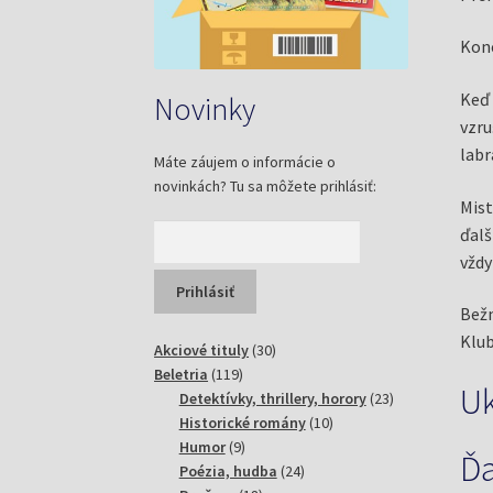
Kone
Keď 
Novinky
vzru
labr
Máte záujem o informácie o
novinkách? Tu sa môžete prihlásiť:
Mist
ďalš
vždy
Bežn
Klub
30
Akciové tituly
30
119
produktov
Beletria
119
U
produktov
23
Detektívky, thrillery, horory
23
10
produktov
Historické romány
10
9
produktov
Humor
9
Ďa
produktov
24
Poézia, hudba
24