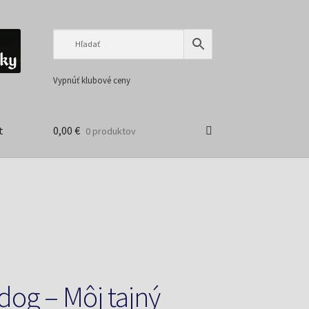
Preskočiť
Preskočiť
na
na
navigáciu
obsah
Vypnúť klubové ceny
t
0,00
€
0 produktov
dog – Môj tajný