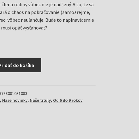
 člena rodiny vôbec nie je nadšený. A to, že sa
tará o chaos na pokračovanie (samozrejme,
veci vôbec neuľahčuje. Bude to napínavé: smie
a musí opäť vysťahovať?
Pridať do košíka
9788081031083
,
Naše novinky
,
Naše tituly
,
Od 6 do 9 rokov