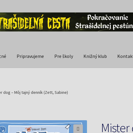
tné
Pripravujeme
Pre školy
Knižný klub
Kontak
r dog – Môj tajný denník (Zett, Sabine)
Mister 