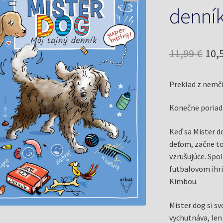
denník
Pôv
11,99
€
10,
cen
Preklad z nemči
bol
11,9
Konečne poriad
Keď sa Mister do
deťom, začne to
vzrušujúce. Spol
futbalovom ihri
Kimbou.
Mister dog si s
vychutnáva, len