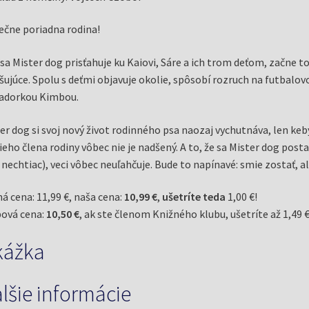
čne poriadna rodina!
sa Mister dog prisťahuje ku Kaiovi, Sáre a ich trom deťom, začne 
šujúce. Spolu s deťmi objavuje okolie, spôsobí rozruch na futbalo
adorkou Kimbou.
er dog si svoj nový život rodinného psa naozaj vychutnáva, len ke
ieho člena rodiny vôbec nie je nadšený. A to, že sa Mister dog po
 nechtiac), veci vôbec neuľahčuje. Bude to napínavé: smie zostať, 
á cena: 11,99 €, naša cena:
10,99 €
,
ušetríte teda
1,00 €!
ová cena:
10,50 €
, ak ste členom Knižného klubu, ušetríte až 1,49 €
kážka
lšie informácie