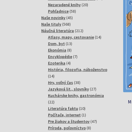
20
produktov
Nezaradené knihy
20
58
produktov
Pohľadnice
58
45
produktov
Naše novinky
45
568
produktov
Naše tituly
568
produktov
212
Náučná literatúra
212
produktov
14
Atlasy, mapy, cestovanie
14
13
produktov
Dom, byt
13
8
produktov
Ekonómia
8
produktov
7
Encyklopédie
7
4
produktov
Ezoterika
4
produkty
História, filozofia, náboženstvo
14
14
produktov
38
Hry, voľný čas
38
produktov
27
Jazyková lit., slovníky
27
produktov
Kuchárske knihy, gastronómia
Mi
22
22
produktov
10
Literatúra faktu
10
produktov
1
Počítače, internet
1
produkt
47
Pre žiakov a študentov
47
8
produktov
Príroda, poľovníctvo
8