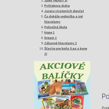
Jules (READY 3)
Pytliakova dcéra
Jazero stratených dievčat
Čo dokáže sedmička a iné
hlavolamy
Polnočná škola
Hope 1
Dream 1
Zábavné hlavolamy 2
Šťastie pre koňa (Lea a kone
1)
Po
Prek