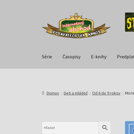
Série
Časopisy
E-knihy
Predpla
Domov
Deti a mládež
Od 6 do 9 rokov
Miste