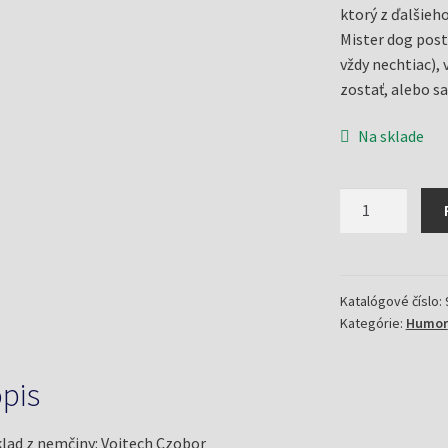
ktorý z ďalšieho
Mister dog pos
vždy nechtiac), 
zostať, alebo s
Na sklade
množstvo
Mister
dog
-
Môj
Katalógové číslo:
Kategórie:
Humor
tajný
denník
(Zett,
pis
Sabine)
lad z nemčiny: Vojtech Czobor