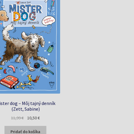
ster dog – Môj tajný denník
(Zett, Sabine)
Pôvodná
Aktuálna
11,99
€
10,50
€
cena
cena
bola:
je:
Pridať do košíka