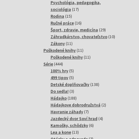
produktov
Psychológia, pedagogika,
17
sociológia
17
15
produktov
Rodina
15
produktov
16
Ručné práce
16
produktov
29
Šport, zdravie, medicína
29
produktov
10
Záhradkárstvo, chovateľstvo
10
11
produktov
Zákony
11
produktov
11
Poškodené knihy
11
produktov
11
Poškodené knihy
11
444
produktov
Série
444
produktov
5
100% hry
5
produktov
5
499 tipov
5
produktov
138
Detské doplňovačky
138
3
produktov
Do sedla!
3
produkty
188
Hádajko
188
produktov
2
Hádajkove dobrodružstvá
2
7
produkty
Havranie záhady
7
produktov
4
Jazdecký dvor Soví hrad
4
6
produkty
Kamošky, schôdzky
6
13
produktov
Lea a kone
13
produktov
7