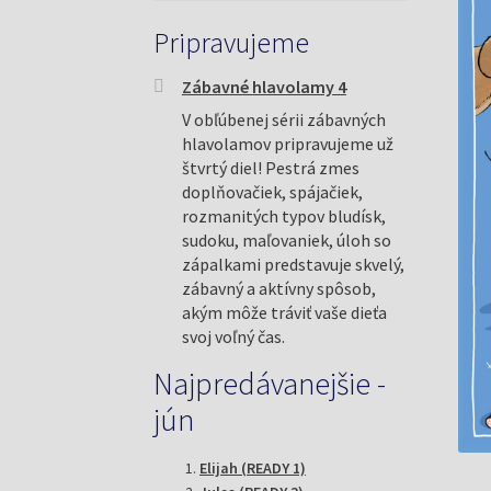
Pripravujeme
Zábavné hlavolamy 4
V obľúbenej sérii zábavných
hlavolamov pripravujeme už
štvrtý diel! Pestrá zmes
doplňovačiek, spájačiek,
rozmanitých typov bludísk,
sudoku, maľovaniek, úloh so
zápalkami predstavuje skvelý,
zábavný a aktívny spôsob,
akým môže tráviť vaše dieťa
svoj voľný čas.
Najpredávanejšie -
jún
Elijah (READY 1)