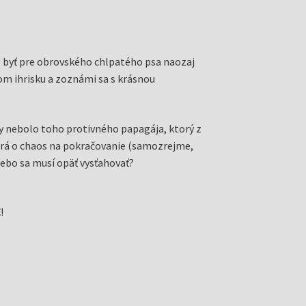
to byť pre obrovského chlpatého psa naozaj
vom ihrisku a zoznámi sa s krásnou
by nebolo toho protivného papagája, ktorý z
stará o chaos na pokračovanie (samozrejme,
alebo sa musí opäť vysťahovať?
!