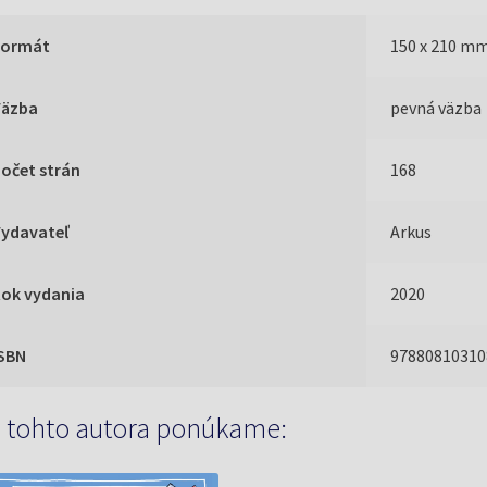
Formát
150 x 210 m
Väzba
pevná väzba
očet strán
168
Vydavateľ
Arkus
Rok vydania
2020
ISBN
97880810310
 tohto autora ponúkame: