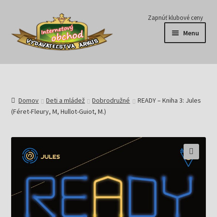
Preskočiť
Preskočiť
Zapnúť klubové ceny
na
na
Menu
navigáciu
obsah
Série
Časopisy
Domov
Deti a mládež
Dobrodružné
READY – Kniha 3: Jules
(Féret-Fleury, M, Hullot-Guiot, M.)
E-knihy
Predplatné
Pripravujeme
Pre školy