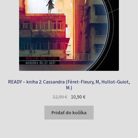
READY – kniha 2: Cassandra (Féret-Fleury, M, Hullot-Guiot,
M.)
Pôvodná
Aktuálna
12,99
€
10,90
€
cena
cena
bola:
je:
Pridať do košíka
12,99 €.
10,90 €.