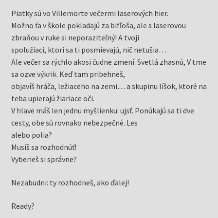
Piatky sú vo Villemorte večermi laserových hier.
Možno ťa v škole pokladajú za bifľoša, ale s laserovou
zbraňou v ruke si neporaziteľný! A tvoji
spolužiaci, ktorí sa ti posmievajú, nič netušia…
Ale večer sa rýchlo akosi čudne zmení. Svetlá zhasnú, V tme
sa ozve výkrik. Keď tam pribehneš,
objavíš hráča, ležiaceho na zemi… a skupinu líšok, ktoré na
teba upierajú žiariace oči.
V hlave máš len jednu myšlienku: ujsť. Ponúkajú sa ti dve
cesty, obe sú rovnako nebezpečné. Les
alebo polia?
Musíš sa rozhodnúť!
Vyberieš si správne?
Nezabudni: ty rozhodneš, ako ďalej!
Ready?