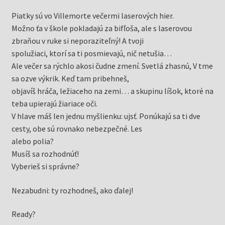
Piatky sú vo Villemorte večermi laserových hier.
Možno ťa v škole pokladajú za bifľoša, ale s laserovou
zbraňou v ruke si neporaziteľný! A tvoji
spolužiaci, ktorí sa ti posmievajú, nič netušia…
Ale večer sa rýchlo akosi čudne zmení. Svetlá zhasnú, V tme
sa ozve výkrik. Keď tam pribehneš,
objavíš hráča, ležiaceho na zemi… a skupinu líšok, ktoré na
teba upierajú žiariace oči.
V hlave máš len jednu myšlienku: ujsť. Ponúkajú sa ti dve
cesty, obe sú rovnako nebezpečné. Les
alebo polia?
Musíš sa rozhodnúť!
Vyberieš si správne?
Nezabudni: ty rozhodneš, ako ďalej!
Ready?