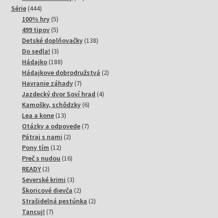
444
produktov
Série
444
produktov
5
100% hry
5
produktov
5
499 tipov
5
produktov
138
Detské doplňovačky
138
3
produktov
Do sedla!
3
produkty
188
Hádajko
188
produktov
2
Hádajkove dobrodružstvá
2
7
produkty
Havranie záhady
7
produktov
4
Jazdecký dvor Soví hrad
4
6
produkty
Kamošky, schôdzky
6
13
produktov
Lea a kone
13
produktov
7
Otázky a odpovede
7
2
produktov
Pátraj s nami
2
12
produkty
Pony tím
12
produktov
16
Preč s nudou
16
2
produktov
READY
2
produkty
3
Severské krimi
3
produkty
2
Škoricové dievča
2
produkty
2
Strašidelná pestúnka
2
7
produkty
Tancuj!
7