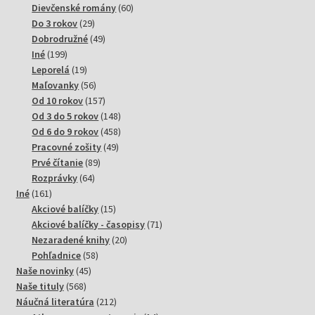
produktov
60
Dievčenské romány
60
29
produktov
Do 3 rokov
29
produktov
49
Dobrodružné
49
199
produktov
Iné
199
produktov
19
Leporelá
19
produktov
56
Maľovanky
56
produktov
157
Od 10 rokov
157
produktov
148
Od 3 do 5 rokov
148
produktov
458
Od 6 do 9 rokov
458
49
produktov
Pracovné zošity
49
89
produktov
Prvé čítanie
89
64
produktov
Rozprávky
64
161
produktov
Iné
161
produktov
15
Akciové balíčky
15
produktov
71
Akciové balíčky - časopisy
71
20
produktov
Nezaradené knihy
20
58
produktov
Pohľadnice
58
45
produktov
Naše novinky
45
568
produktov
Naše tituly
568
produktov
212
Náučná literatúra
212