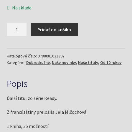
Na sklade
množstvo
Pridať do košíka
READY
-
Kniha
3:
Katalógové číslo:
9788081031397
Kategórie:
Dobrodružné
,
Naše novinky
,
Naše tituly
,
Od 10 rokov
Jules
(Féret-
Fleury,
Popis
M,
Hullot-
Ďalší titul zo série Ready.
Guiot,
M.)
Z francúzštiny preložila Jela Mlčochová
1 kniha, 35 možností