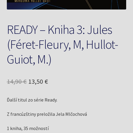
READY – Kniha 3: Jules
(Féret-Fleury, M, Hullot-
Guiot, M.)
Pôvodná
Aktuálna
14,90
€
13,50
€
cena
cena
Ďalší titul zo série Ready.
bola:
je:
14,90 €.
13,50 €.
Z francúzštiny preložila Jela Mlčochová
1 kniha, 35 možností