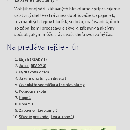
V obľúbenej sérii zábavných hlavolamov pripravujeme
už štvrtý diel! Pestrá zmes doplňovačiek, spájačiek,
rozmanitých typov bludísk, sudoku, maľovaniek, úloh
so zápalkami predstavuje skvelý, zábavný a aktívny
spôsob, akým môže tráviť vaše dieťa svoj voľný čas.
Najpredávanejšie - jún
Elijah (READY 1)
Jules (READY 3)
Pytliakova dcéra
Jazero stratených dievčat
Čo dokáže sedmička a iné hlavolamy
Polnočná škola
Hope 1
Dream 1
Zábavné hlavolamy 2
Šťastie pre koňa (Lea a kone 1)