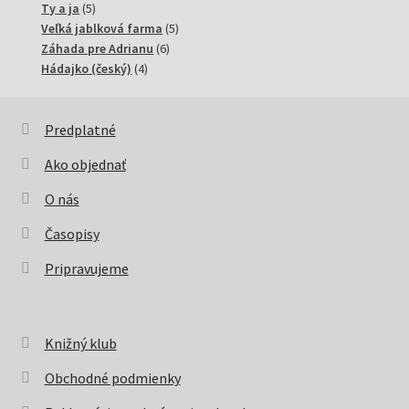
5
produktov
Ty a ja
5
produktov
5
Veľká jablková farma
5
6
produktov
Záhada pre Adrianu
6
4
produktov
Hádajko (český)
4
produkty
Predplatné
Ako objednať
O nás
Časopisy
Pripravujeme
Knižný klub
Obchodné podmienky