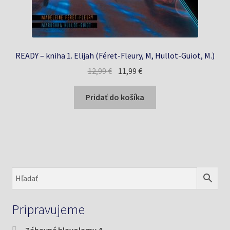
READY – kniha 1. Elijah (Féret-Fleury, M, Hullot-Guiot, M.)
Pôvodná
Aktuálna
12,99
€
11,99
€
cena
cena
bola:
je:
Pridať do košíka
12,99 €.
11,99 €.
Pripravujeme
Zábavné hlavolamy 4