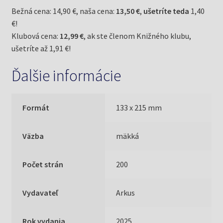
Bežná cena: 14,90 €, naša cena:
13,50 €
,
ušetríte teda
1,40
€!
Klubová cena:
12,99 €
, ak ste členom Knižného klubu,
ušetríte až 1,91 €!
Ďalšie informácie
Formát
133 x 215 mm
Väzba
mäkká
Počet strán
200
Vydavateľ
Arkus
Rok vydania
2025