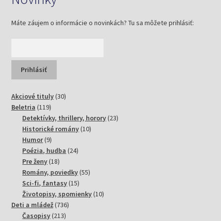
Máte záujem o informácie o novinkách? Tu sa môžete prihlásiť:
30
Akciové tituly
30
119
produktov
Beletria
119
produktov
23
Detektívky, thrillery, horory
23
10
produktov
Historické romány
10
9
produktov
Humor
9
produktov
24
Poézia, hudba
24
18
produktov
Pre ženy
18
produktov
55
Romány, poviedky
55
15
produktov
Sci-fi, fantasy
15
produktov
10
Životopisy, spomienky
10
736
produktov
Deti a mládež
736
213
produktov
Časopisy
213