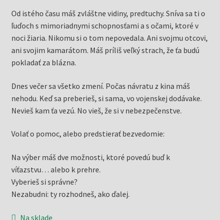
Od istého času máš zvláštne vidiny, predtuchy. Sníva sa ti o
ľuďoch s mimoriadnymi schopnosťami a s očami, ktoré v
noci žiaria. Nikomu si o tom nepovedala. Ani svojmu otcovi,
ani svojim kamarátom. Máš príliš veľký strach, že ťa budú
pokladať za blázna.
Dnes večer sa všetko zmení. Počas návratu z kina máš
nehodu. Keď sa preberieš, si sama, vo vojenskej dodávake.
Nevieš kam ťa vezú. No vieš, že si v nebezpečenstve.
Volať o pomoc, alebo predstierať bezvedomie:
Na výber máš dve možnosti, ktoré povedú buď k
víťazstvu… alebo k prehre.
Vyberieš si správne?
Nezabudni: ty rozhodneš, ako ďalej.
Na sklade