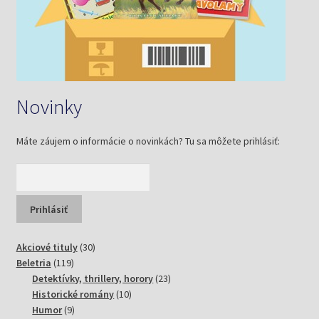
Novinky
Máte záujem o informácie o novinkách? Tu sa môžete prihlásiť:
30
Akciové tituly
30
119
produktov
Beletria
119
produktov
23
Detektívky, thrillery, horory
23
10
produktov
Historické romány
10
9
produktov
Humor
9