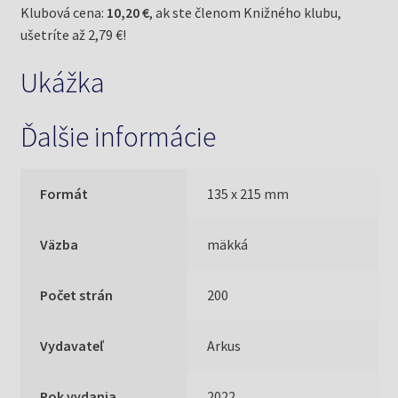
Klubová cena:
10,20 €
, ak ste členom Knižného klubu,
ušetríte až 2,79 €!
Ukážka
Ďalšie informácie
Formát
135 x 215 mm
Väzba
mäkká
Počet strán
200
Vydavateľ
Arkus
Rok vydania
2022