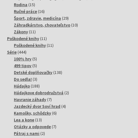
15
produktov
Rodina
15
produktov
16
Ručné práce
16
produktov
29
Šport, zdravie, medicína
29
produktov
10
Záhradkárstvo, chovateľstvo
10
11
produktov
Zákony
11
produktov
11
Poškodené knihy
11
produktov
11
Poškodené knihy
11
444
produktov
Série
444
produktov
5
100% hry
5
produktov
5
499 tipov
5
produktov
138
Detské doplňovačky
138
3
produktov
Do sedla!
3
produkty
188
Hádajko
188
produktov
2
Hádajkove dobrodružstvá
2
7
produkty
Havranie záhady
7
produktov
4
Jazdecký dvor Soví hrad
4
6
produkty
Kamošky, schôdzky
6
13
produktov
Lea a kone
13
produktov
7
Otázky a odpovede
7
2
produktov
Pátraj s nami
2