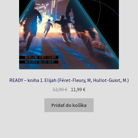
READY – kniha 1. Elijah (Féret-Fleury, M, Hullot-Guiot, M.)
Pôvodná
Aktuálna
12,99
€
11,99
€
cena
cena
bola:
je:
Pridať do košíka
12,99 €.
11,99 €.