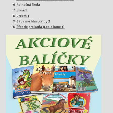
Polnočná škola
Hope 1
Dream 1
Zábavné hlavolamy 2
Šťastie pre koňa (Lea a kone 1)