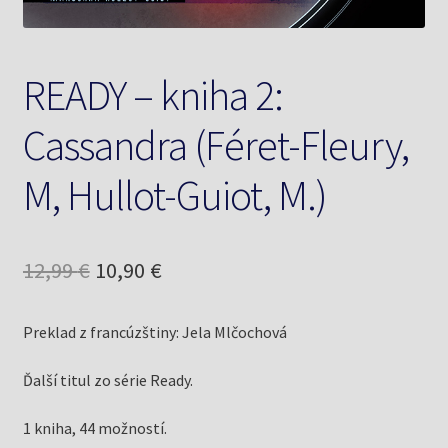
READY – kniha 2:
Cassandra (Féret-Fleury,
M, Hullot-Guiot, M.)
Pôvodná
Aktuálna
12,99
€
10,90
€
cena
cena
Preklad z francúzštiny: Jela Mlčochová
bola:
je:
12,99 €.
10,90 €.
Ďalší titul zo série Ready.
1 kniha, 44 možností.