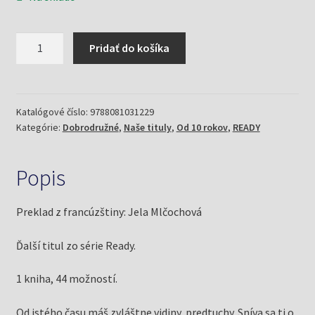
množstvo
Pridať do košíka
READY
-
kniha
2:
Katalógové číslo:
9788081031229
Kategórie:
Dobrodružné
,
Naše tituly
,
Od 10 rokov
,
READY
Cassandra
(Féret-
Fleury,
Popis
M,
Hullot-
Preklad z francúzštiny: Jela Mlčochová
Guiot,
M.)
Ďalší titul zo série Ready.
1 kniha, 44 možností.
Od istého času máš zvláštne vidiny, predtuchy. Sníva sa ti o