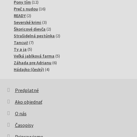
12
produkty
Pony tím
12
produktov
16
Preč s nudou
16
2
produktov
READY
2
produkty
3
Severské krimi
3
produkty
2
Škoricové dievča
2
produkty
2
Strašidelná pestúnka
2
7
produkty
Tancuj!
7
5
produktov
Ty a ja
5
produktov
5
Veľká jablková farma
5
6
produktov
Záhada pre Adrianu
6
4
produktov
Hádajko (český)
4
produkty
Predplatné
Ako objednať
O nás
Časopisy
Pripravujeme