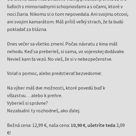
ľuďoch s mimoriadnymi schopnosťami a s očami, ktoré v
noci žiaria. Nikomu si o tom nepovedala. Ani svojmu otcovi,
ani svojim kamarátom. Máš príliš veľký strach, že ťa budú
pokladať za blázna.
Dnes večer sa všetko zmení. Počas návratu z kina máš
nehodu. Keď sa preberieš, si sama, vo vojenskej dodávake.
Nevieš kam ťa vezú. No vieš, že si v nebezpečenstve.
Volať o pomoc, alebo predstierať bezvedomie:
Na výber máš dve možnosti, ktoré povedú buď k
víťazstvu… alebo k prehre.
Vyberieš si správne?
Nezabudni: ty rozhodneš, ako ďalej.
Bežná cena: 12,99 €, naša cena:
10,90 €
,
ušetríte teda
2,09
€!