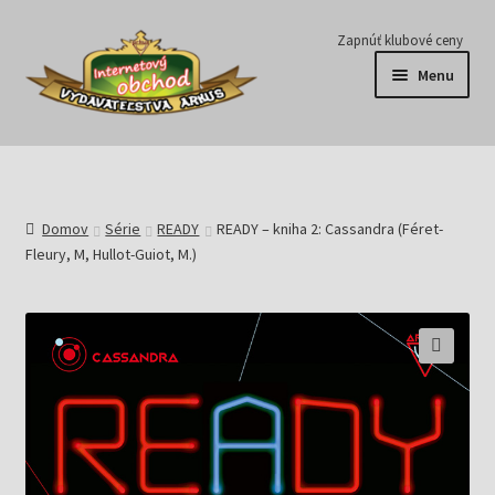
Preskočiť
Preskočiť
Zapnúť klubové ceny
na
na
Menu
navigáciu
obsah
Série
Časopisy
Domov
Série
READY
READY – kniha 2: Cassandra (Féret-
Fleury, M, Hullot-Guiot, M.)
E-knihy
Predplatné
Pripravujeme
Pre školy