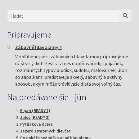
Pripravujeme
Zábavné hlavolamy 4
V obľúbenej sérii zábavných hlavolamov pripravujeme
už štvrtý diel! Pestrá zmes doplňovačiek, spájačiek,
rozmanitých typov bludísk, sudoku, maľovaniek, úloh
so zápalkami predstavuje skvelý, zábavný a aktívny
spôsob, akým môže tráviť vaše dieťa svoj voľný čas.
Najpredávanejšie - jún
Elijah (READY 1)
Jules (READY 3)
Pytliakova dcéra
Jazero stratených dievčat
Čo dokáže sedmička a iné hlavolamy