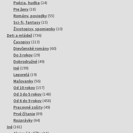
produktov
24
Poézia, hudba
24
18
produktov
Pre ženy
18
produktov
55
Romány, poviedky
55
15
produktov
Sci-fi, fantasy
15
produktov
10
Životopisy, spomienky
10
736
produktov
Deti a mládež
736
213
produktov
Časopisy
213
produktov
60
Dievčenské romány
60
29
produktov
Do 3 rokov
29
produktov
49
Dobrodružné
49
199
produktov
Iné
199
produktov
19
Leporelá
19
produktov
56
Maľovanky
56
produktov
157
Od 10 rokov
157
produktov
148
Od 3 do 5 rokov
148
produktov
458
Od 6 do 9 rokov
458
49
produktov
Pracovné zošity
49
89
produktov
Prvé čítanie
89
64
produktov
Rozprávky
64
161
produktov
Iné
161
produktov
15