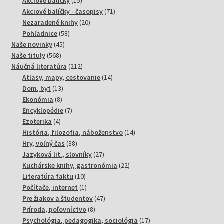
Akciové balíčky
15
produktov
71
Akciové balíčky - časopisy
71
20
produktov
Nezaradené knihy
20
58
produktov
Pohľadnice
58
45
produktov
Naše novinky
45
568
produktov
Naše tituly
568
produktov
212
Náučná literatúra
212
produktov
14
Atlasy, mapy, cestovanie
14
13
produktov
Dom, byt
13
8
produktov
Ekonómia
8
produktov
7
Encyklopédie
7
4
produktov
Ezoterika
4
produkty
14
História, filozofia, náboženstvo
14
38
produktov
Hry, voľný čas
38
produktov
27
Jazyková lit., slovníky
27
produktov
22
Kuchárske knihy, gastronómia
22
10
produktov
Literatúra faktu
10
produktov
1
Počítače, internet
1
produkt
47
Pre žiakov a študentov
47
8
produktov
Príroda, poľovníctvo
8
produktov
17
Psychológia, pedagogika, sociológia
17